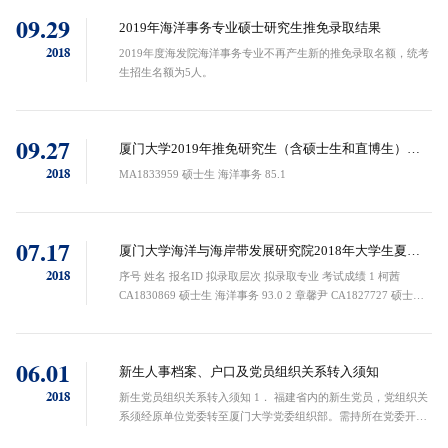
09.29
2019年海洋事务专业硕士研究生推免录取结果
2018
2019年度海发院海洋事务专业不再产生新的推免录取名额，统考
生招生名额为5人。
09.27
厦门大学2019年推免研究生（含硕士生和直博生）拟
录取名单汇总表
2018
MA1833959 硕士生 海洋事务 85.1
07.17
厦门大学海洋与海岸带发展研究院2018年大学生夏令
营推荐免试研究生拟录取名单
2018
序号 姓名 报名ID 拟录取层次 拟录取专业 考试成绩 1 柯茜
CA1830869 硕士生 海洋事务 93.0 2 章馨尹 CA1827727 硕士生
海洋事务 91.8 3 张敏特 CA1825791 硕士生 海洋事务 88.5 4 刘
明...
06.01
新生人事档案、户口及党员组织关系转入须知
2018
新生党员组织关系转入须知 1． 福建省内的新生党员，党组织关
系须经原单位党委转至厦门大学党委组织部。需持所在党委开出
的党员组织关系介绍信（抬头写“中共厦门大学委员会组织