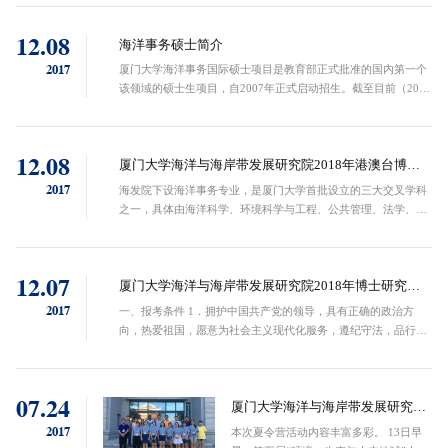
部”）。 2． &nbsp...
12.08
海洋事务硕士简介
2017
厦门大学海洋事务国际硕士项目是教育部正式批准的国内第一个
该领域的硕士生项目，自2007年正式启动招生。截至目前（2017
年12月），海洋事务硕士项目共计招生161人，其中包括国内生
100名和来自亚洲、非洲和美洲等24个国家的国际生61名。招收
的学生数量与质量都在不断提升。海洋事务国际硕士项目学制两
12.08
年，第一年主要是修课；第二年学生可在导师的指导下参与课题
厦门大学海洋与海岸带发展研究院2018年港澳台博士
研究和毕业论文的写作。项目采用全英文授课，同时，作为跨学
研究生申请考核选拔办法
2017
海发院下设海洋事务专业，是厦门大学首批设立的三大交叉学科
科的新...
之一，具体由海洋科学、环境科学与工程、公共管理、法学、应
用经济学等五个一级学科共同设立，并具备硕士、博士两个层次
的招生资格。依托厦门大学海发院这...
12.07
厦门大学海洋与海岸带发展研究院2018年博士研究生
申请考核选拔办法
2017
一、报考条件 1．拥护中国共产党的领导，具有正确的政治方
向，热爱祖国，愿意为社会主义现代化服务，遵纪守法，品行端
正，身心健康。 2．有至少两名所报考学科专业领域内的副教授
及以上职称（或相当专业技术职称）的...
07.24
厦门大学海洋与海岸带发展研究院
2017暑期夏令营
2017
本次夏令营活动内容丰富多彩。 13日早