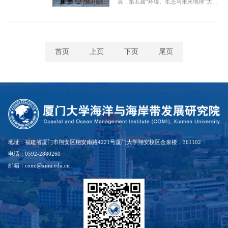
晨，第五届“环境、生态与未来地球”大学
生夏令营在金泉楼顺利开营。在后续几天
的活动中，营员们参加了学院举办的讲
座、座谈会，与学院师生进行近距离的沟
通和互动，全面了解了厦...
首页
上页
下页
尾页
地址：福建省厦门市翔安区翔安南路4221号厦门大学翔安校区金泉楼，361102
电话：0592-2880260
邮箱：comi@xmu.edu.cn