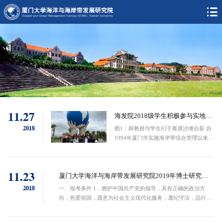
11.27
海发院2018级学生积极参与实地考
察活动
2018
图1：薛教授与学生们于黄厝沙滩合影 自
1994年厦门市实施海岸带综合管理以来，
治理效果显著。海岸带和海洋环境得到明
显改善，进而推动了环境、社会和经济的
协调发展，并逐渐发展成为可供推广的
11.23
“厦门经验”。为全面地...
厦门大学海洋与海岸带发展研究院2019年博士研究生
申请考核选拔办法
2018
一、报考条件 1．拥护中国共产党的领导，具有正确的政治方
向，热爱祖国，愿意为社会主义现代化服务，遵纪守法，品行端
正，身心健康。 2．有至少两名所报考学科专业领域内的副教授
及以上职称（或相当专业技术职称）的...