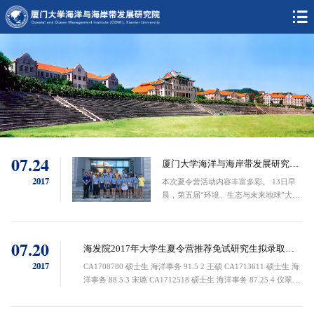
07.24
厦门大学海洋与海岸带发展研究院
2017暑期夏令营
2017
本次夏令营活动内容丰富多彩。 13日早
晨，第五届“环境、生态与未来地球”大学
生夏令营在金泉楼顺利开营。在后续几天
的活动中，营员们参加了学院举办的讲
座、座谈会，与学院师生进行近距离的沟
07.20
通和互动，全面了解了厦...
海发院2017年大学生夏令营推荐免试研究生拟录取名
单
2017
CA1708780 硕士生 海洋事务 91.5 2 王硕 CA1713611 硕士生 海
洋事务 88.5 3 宋璐 CA1712518 硕士生 海洋事务 87.25 4 仪翠玉
CA1712744 硕士生 海洋事务 84.25