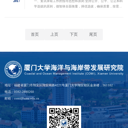
2017
一、复试录取工作的指导思想和原则 坚持公开、公平、公正和科
学选拔的原则，德智体全面衡量，择优选拔，确保质量，按需招
生，宁缺毋滥；坚持选拔具有突出创新能力及潜力、具有特殊学
术专长及潜力的人才的原则；坚持在...
首页
上页
下页
尾页
地址：福建省厦门市翔安区翔安南路4221号厦门大学翔安校区金泉楼，361102
电话：0592-2880260
邮箱：comi@xmu.edu.cn