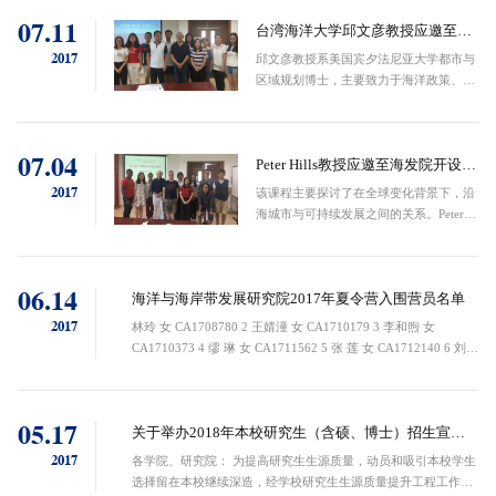
07.11
台湾海洋大学邱文彦教授应邀至海
发院授课
2017
邱文彦教授系美国宾夕法尼亚大学都市与
区域规划博士，主要致力于海洋政策、海
岸带管理、湿地保护、环境立法、环境保
护等相关领域的研究，并参与了APEC海
洋保育工作组相关项目，具有丰富的管理
07.04
和科研经验。
Peter Hills教授应邀至海发院开设短
学期课程
2017
该课程主要探讨了在全球变化背景下，沿
海城市与可持续发展之间的关系。Peter
Hills教授向学生介绍了在全球、区域和地
方三个不同层面上可持续发展的概念和实
践，并以批判分析的视角重新回顾、评估
06.14
现阶段沿海城市可持续...
海洋与海岸带发展研究院2017年夏令营入围营员名单
2017
林玲 女 CA1708780 2 王婧潼 女 CA1710179 3 李和煦 女
CA1710373 4 缪 琳 女 CA1711562 5 张 莲 女 CA1712140 6 刘
乐 女 CA1712324 7 宋 璐 女 CA171251...
05.17
关于举办2018年本校研究生（含硕、博士）招生宣讲
会的通知
2017
各学院、研究院： 为提高研究生生源质量，动员和吸引本校学生
选择留在本校继续深造，经学校研究生生源质量提升工程工作小