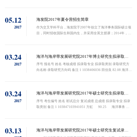
组研究决定，兹定于5月21日（星期日）在思明校区举行“厦门大
学2018年研究生（含硕士和博士）...
05.12
海发院2017年夏令营招生简章
2017
作为交叉学科平台，海发院于2007年创立了海洋事务国际硕士项
目，同时招收国际生和国内生，并采用全英文授课；2014年，海
洋事务开始招收博士研究生。海洋事务交叉学科的师资力量来源
于海洋学、环境科学、管理科学、经...
03.24
海洋与海岸带发展研究院2017年博士研究生拟录取名
单
2017
序号 报名号 姓名 考核成绩 拟录取专业 拟录取类别 录取研究方
向名称 录取研究方向码 备注 1 1038406036 田佳良 82.08 海洋事
务 非定向 海洋经济学 0707J3-03 硕博连读 2 1038405562 林静玉
...
03.24
海洋与海岸带发展研究院2017年硕士研究生拟录取名
单
2017
序号 考生编号 姓名 初试总分 复试成绩 总成绩 拟录取专业 拟录
取类别 备注 1 103847103941051 方虹 90.25 海洋事务 非
定向 推免生 2 103847104231053 王云飞 88.5 海洋事务 ...
03.13
海洋与海岸带发展研究院2017年硕士研究生复试录取
工作细则