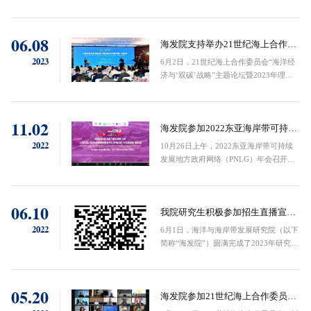
方政府网络（PNLG）年会在厦门开幕。
究院海洋事务研究生国际项目的卓越办学
本届年会为期4天，以“面向蓝色伙伴关系
成效。《人民日报》记者采访了研究院首
的现代海洋城市建设”为主题，共吸引来
席科学...
06.08
自柬埔寨、中国、印度尼西亚、马来西
海发院支持举办21世纪海上合作委
亚、菲律宾、韩国、东帝汶等 7个国家23
员会“海洋经济与‘双碳’战略”主题
2023
6月2日，21世纪海上合作委员会“海洋经
个正式成员（均为地方政府）和4个协作
论坛暨2023年理事会
济与‘双碳’战略”主题论坛暨2023年理事
成员的代表及海洋领域的知名专家、学者
会在福州举办，活动以“线上+线下”相结
等共约130人参与。本届年会期间还将举
合的方式举行。此次活动由21世纪海上合
办技术研讨会，围绕“在可持续发展目标
作委员会、福州市人民政府主办，由世界
14框架下...
11.02
城市和地方政府联合组织亚太区、“一带
海发院参加2022东亚海岸带可持续
一路”国际智库合作联盟、福建省人民政
发展地方政府网络年会
2022
10月26日上午，2022东亚海岸带可持续
府外事办公室、福建省海洋与渔业局、厦
发展地方政府网络（PNLG）年会召开，
门大学海洋与海岸带发展研究院（以下简
厦门大学海洋与海岸带发展研究院（以下
称海发院）共同支持举办。中国自然资源
简称海发院）参加了会议。PNLG秘书处
部国际合作司司长陈丹红，福州市人民...
副秘书长、PNLC副主席、海发院副院长
06.10
方秦华教授代表秘书处向成员大会做2022
我院研究生积极参加招生直播宣讲
年工作进展和2023年工作计划及预算报
会
2022
6月1日，海洋与海岸带发展研究院（以下
告。本次年会采用线上线下相结合的方式
简称“海发院”）圆满完成了2023年研究生
召开，线下会场设在唐格朗市。会议以
招生直播宣讲会。宣讲由海发院副院长方
“提升海岸带韧性促进地方蓝色经济可持
秦华教授、在站博士后Lusita Meilana和
续发展”为主题，来自中国、柬埔寨、印
2019级海洋事务专业博士生王博雨担任主
尼、日本、马...
05.20
讲。本次直播在B站、...
海发院参加21世纪海上合作委员会