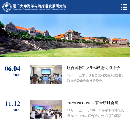
06.04
联合国教科文组织政府间海洋学委
员会非洲分委会代表团到访厦门大
2026
5月28日上午，联合国教科文组织政府间
学 共商海洋事务国际合作
海洋学委员会非洲分委会
（IOCAFRICA）主席 Hellen Gichuhi、执
行秘书长Ibukun Adewumi应邀到访厦门
大学海洋与海岸带发展研究院（海发
11.12
院），与我院代表开展座谈交流，聚焦海
2025PNLG-PNLC联合研讨会圆满
洋事务领域合作深入研讨。座谈会上，海
落幕 科技赋能东亚海区域海岸带可
2025
11月6日至8日，“2025年海岸带可持续发
发院副院长方秦华教授介绍了研究院交叉
持续发展
展PNLG-PNLC联合研讨会”在厦门国际会
学科平台建设发展与国际化办学情况。随
议中心酒店成功举办。本次研讨会由东亚
后，双方围绕海洋事务领域合作方向充分
海岸带可持续发展地方政府网络