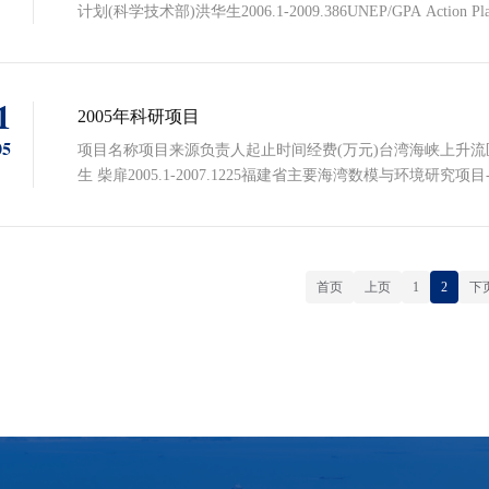
计划(科学技术部)洪华生2006.1-2009.386UNEP/GPA Action Plan
九龙江流域综合规划环境影响评价福建省发展和改革委员会张珞平 陈
总报告(回顾性评价)1020-K31009福建省海洋开发领导小组办公
1
2005年科研项目
05
项目名称项目来源负责人起止时间经费(万元)台湾海峡上升流区生
生 柴扉2005.1-2007.1225福建省主要海湾数模与环境研究项目
室张珞平 江毓武陈伟琪等2005.9-2006.1259.5福建省主要海湾
开发领导小组办公室胡建宇 万振文张珞平 陈伟琪等2005.9-2006
首页
上页
1
2
下